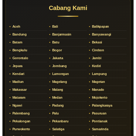
Cabang Kami
Aceh
Bali
Balikpapan
Bandung
Banjarmasin
Banyuwangi
Batam
Batu
Bekasi
Bengkulu
Bogor
Cirebon
Gorontalo
Jakarta
Jambi
Jepara
Jombang
Kediri
Kendari
Lamongan
Lampung
Madiun
Magelang
Magetan
Makassar
Malang
Manado
Mataram
Medan
Mojokerto
Ngawi
Padang
Palangkaraya
Palembang
Palu
Pasuruan
Pekalongan
Pekanbaru
Pontianak
Purwokerto
Salatiga
Samarinda