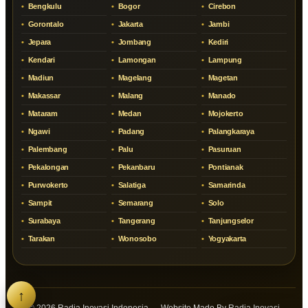
Bengkulu
Bogor
Cirebon
Gorontalo
Jakarta
Jambi
Jepara
Jombang
Kediri
Kendari
Lamongan
Lampung
Madiun
Magelang
Magetan
Makassar
Malang
Manado
Mataram
Medan
Mojokerto
Ngawi
Padang
Palangkaraya
Palembang
Palu
Pasuruan
Pekalongan
Pekanbaru
Pontianak
Purwokerto
Salatiga
Samarinda
Sampit
Semarang
Solo
Surabaya
Tangerang
Tanjungselor
Tarakan
Wonosobo
Yogyakarta
↑
© 2026 Radja Inovasi Indonesia — Website Made By Radja Inovasi