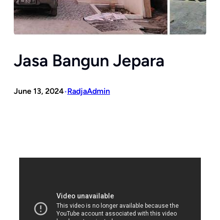
Jasa Bangun Jepara
June 13, 2024
RadjaAdmin
•
s
a
J