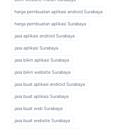
harga pembuatan aplikasi android Surabaya
harga pembuatan aplikasi Surabaya
jasa aplikasi android Surabaya
jasa aplikasi Surabaya
jasa bikin aplikasi Surabaya
jasa bikin website Surabaya
jasa buat aplikasi android Surabaya
jasa buat aplikasi Surabaya
jasa buat web Surabaya
jasa buat website Surabaya