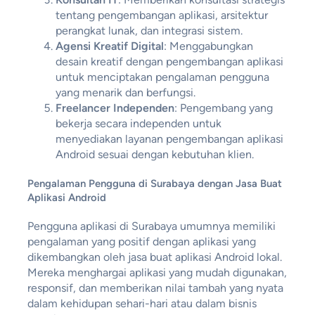
tentang pengembangan aplikasi, arsitektur
perangkat lunak, dan integrasi sistem.
Agensi Kreatif Digital
: Menggabungkan
desain kreatif dengan pengembangan aplikasi
untuk menciptakan pengalaman pengguna
yang menarik dan berfungsi.
Freelancer Independen
: Pengembang yang
bekerja secara independen untuk
menyediakan layanan pengembangan aplikasi
Android sesuai dengan kebutuhan klien.
Pengalaman Pengguna di Surabaya dengan Jasa Buat
Aplikasi Android
Pengguna aplikasi di Surabaya umumnya memiliki
pengalaman yang positif dengan aplikasi yang
dikembangkan oleh jasa buat aplikasi Android lokal.
Mereka menghargai aplikasi yang mudah digunakan,
responsif, dan memberikan nilai tambah yang nyata
dalam kehidupan sehari-hari atau dalam bisnis