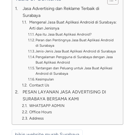
Jasa Advertising dan Reklame Terbaik di
Surabaya
Mengenal Jasa Buat Aplikasi Android di Surabaya:
Arti dan Jenisnya
Apa itu Jasa Buat Aplikasi Android?
Peran dan Pentingnya Jasa Buat Aplikasi Android
di Surabaya
Jenis-Jenis Jasa Buat Aplikasi Android di Surabaya
Pengalaman Pengguna di Surabaya dengan Jasa
Buat Aplikasi Android
Tantangan dan Peluang untuk Jasa Buat Aplikasi
Android di Surabaya
Kesimpulan
Contact Us
PESAN LAYANAN JASA ADVERTISING DI
SURABAYA BERSAMA KAMI
WHATSAPP ADMIN
Office Hours
Address
bikin website murah Surabaya