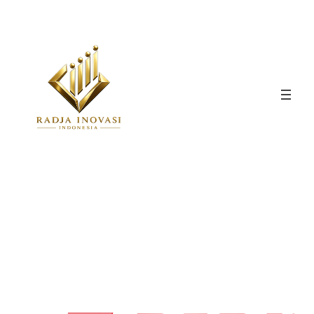
Skip
to
content