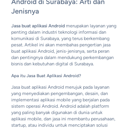
Android di Surabaya: Arti dan
Jenisnya
Jasa buat aplikasi Android
merupakan layanan yang
penting dalam industri teknologi informasi dan
komunikasi di Surabaya, yang terus berkembang
pesat. Artikel ini akan membahas pengertian jasa
buat aplikasi Android, jenis-jenisnya, serta peran
dan pentingnya dalam mendukung perkembangan
bisnis dan kebutuhan digital di Surabaya.
Apa itu Jasa Buat Aplikasi Android?
Jasa buat aplikasi Android merujuk pada layanan
yang menyediakan pengembangan, desain, dan
implementasi aplikasi mobile yang berjalan pada
sistem operasi Android. Android adalah platform
yang paling banyak digunakan di dunia untuk
aplikasi mobile, dan jasa ini membantu perusahaan,
startup, atau individu untuk menciptakan solusi