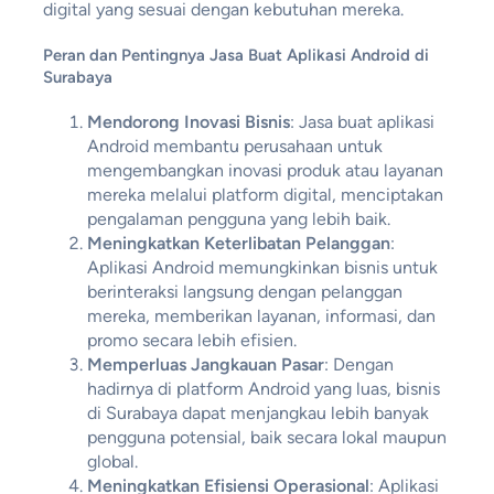
digital yang sesuai dengan kebutuhan mereka.
Peran dan Pentingnya Jasa Buat Aplikasi Android di
Surabaya
Mendorong Inovasi Bisnis
: Jasa buat aplikasi
Android membantu perusahaan untuk
mengembangkan inovasi produk atau layanan
mereka melalui platform digital, menciptakan
pengalaman pengguna yang lebih baik.
Meningkatkan Keterlibatan Pelanggan
:
Aplikasi Android memungkinkan bisnis untuk
berinteraksi langsung dengan pelanggan
mereka, memberikan layanan, informasi, dan
promo secara lebih efisien.
Memperluas Jangkauan Pasar
: Dengan
hadirnya di platform Android yang luas, bisnis
di Surabaya dapat menjangkau lebih banyak
pengguna potensial, baik secara lokal maupun
global.
Meningkatkan Efisiensi Operasional
: Aplikasi