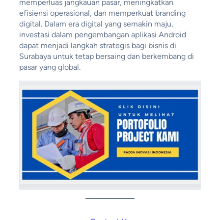
memperluas jangkauan pasar, meningkatkan
efisiensi operasional, dan memperkuat branding
digital. Dalam era digital yang semakin maju,
investasi dalam pengembangan aplikasi Android
dapat menjadi langkah strategis bagi bisnis di
Surabaya untuk tetap bersaing dan berkembang di
pasar yang global.