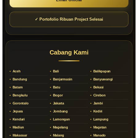
✓ Portofolio Ribuan Project Selesai
Cabang Kami
Aceh
Bali
Balikpapan
Bandung
Banjarmasin
Banyuwangi
Batam
Batu
Bekasi
Bengkulu
Bogor
Cirebon
Gorontalo
Jakarta
Jambi
Jepara
Jombang
Kediri
Kendari
Lamongan
Lampung
Madiun
Magelang
Magetan
Makassar
Malang
Manado