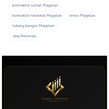
kontraktor rumah Magetan
kontraktor terdekat Magetan
renov Magetan
tukang bangun Magetan
Jasa Renovasi