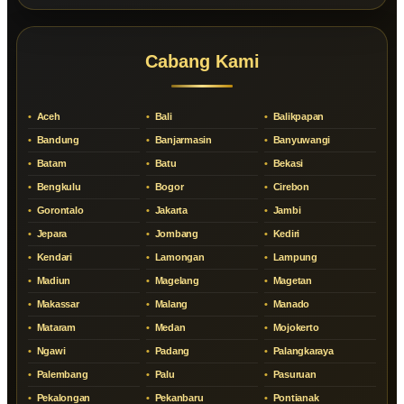
Cabang Kami
Aceh
Bali
Balikpapan
Bandung
Banjarmasin
Banyuwangi
Batam
Batu
Bekasi
Bengkulu
Bogor
Cirebon
Gorontalo
Jakarta
Jambi
Jepara
Jombang
Kediri
Kendari
Lamongan
Lampung
Madiun
Magelang
Magetan
Makassar
Malang
Manado
Mataram
Medan
Mojokerto
Ngawi
Padang
Palangkaraya
Palembang
Palu
Pasuruan
Pekalongan
Pekanbaru
Pontianak