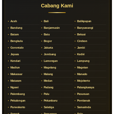
Cabang Kami
Aceh
Bali
Balikpapan
Bandung
Banjarmasin
Banyuwangi
Batam
Batu
Bekasi
Bengkulu
Bogor
Cirebon
Gorontalo
Jakarta
Jambi
Jepara
Jombang
Kediri
Kendari
Lamongan
Lampung
Madiun
Magelang
Magetan
Makassar
Malang
Manado
Mataram
Medan
Mojokerto
Ngawi
Padang
Palangkaraya
Palembang
Palu
Pasuruan
Pekalongan
Pekanbaru
Pontianak
Purwokerto
Salatiga
Samarinda
Sampit
Semarang
Solo