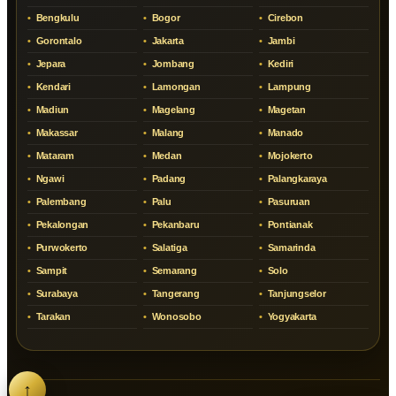
Bengkulu
Bogor
Cirebon
Gorontalo
Jakarta
Jambi
Jepara
Jombang
Kediri
Kendari
Lamongan
Lampung
Madiun
Magelang
Magetan
Makassar
Malang
Manado
Mataram
Medan
Mojokerto
Ngawi
Padang
Palangkaraya
Palembang
Palu
Pasuruan
Pekalongan
Pekanbaru
Pontianak
Purwokerto
Salatiga
Samarinda
Sampit
Semarang
Solo
Surabaya
Tangerang
Tanjungselor
Tarakan
Wonosobo
Yogyakarta
↑