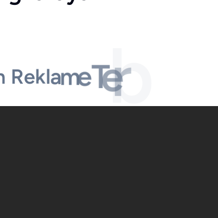
P
i
d
k
i
a
b
r
e
T
n
R
e
k
l
a
m
e