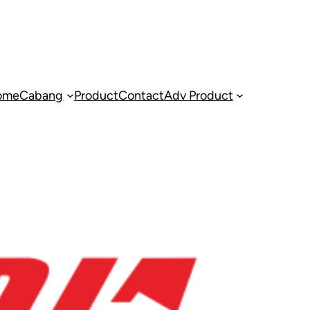
ome
Cabang
Product
Contact
Adv Product