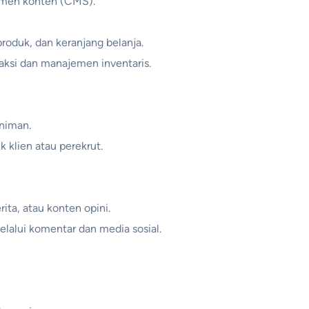
emen konten (CMS).
oduk, dan keranjang belanja.
aksi dan manajemen inventaris.
eniman.
 klien atau perekrut.
ta, atau konten opini.
lalui komentar dan media sosial.