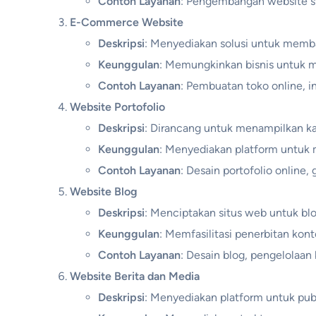
Contoh Layanan
: Pengembangan website s
E-Commerce Website
Deskripsi
: Menyediakan solusi untuk memba
Keunggulan
: Memungkinkan bisnis untuk m
Contoh Layanan
: Pembuatan toko online, 
Website Portofolio
Deskripsi
: Dirancang untuk menampilkan kar
Keunggulan
: Menyediakan platform untuk m
Contoh Layanan
: Desain portofolio online, 
Website Blog
Deskripsi
: Menciptakan situs web untuk blo
Keunggulan
: Memfasilitasi penerbitan ko
Contoh Layanan
: Desain blog, pengelolaan 
Website Berita dan Media
Deskripsi
: Menyediakan platform untuk publik