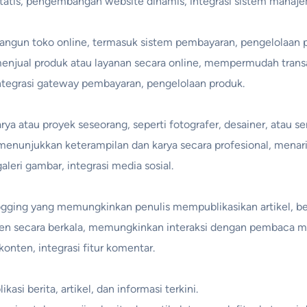
tatis, pengembangan website dinamis, integrasi sistem manaj
ngun toko online, termasuk sistem pembayaran, pengelolaan pr
enjual produk atau layanan secara online, mempermudah trans
integrasi gateway pembayaran, pengelolaan produk.
ya atau proyek seseorang, seperti fotografer, desainer, atau s
enunjukkan keterampilan dan karya secara profesional, menarik
galeri gambar, integrasi media sosial.
gging yang memungkinkan penulis mempublikasikan artikel, beri
nten secara berkala, memungkinkan interaksi dengan pembaca me
konten, integrasi fitur komentar.
asi berita, artikel, dan informasi terkini.