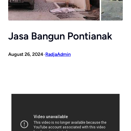
Jasa Bangun Pontianak
August 26, 2024
RadjaAdmin
•
A
a
s
a
J