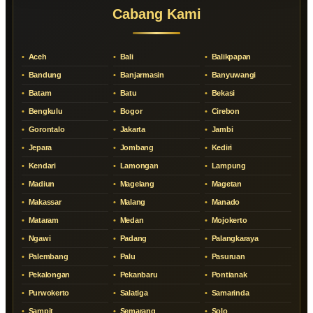
Cabang Kami
Aceh
Bali
Balikpapan
Bandung
Banjarmasin
Banyuwangi
Batam
Batu
Bekasi
Bengkulu
Bogor
Cirebon
Gorontalo
Jakarta
Jambi
Jepara
Jombang
Kediri
Kendari
Lamongan
Lampung
Madiun
Magelang
Magetan
Makassar
Malang
Manado
Mataram
Medan
Mojokerto
Ngawi
Padang
Palangkaraya
Palembang
Palu
Pasuruan
Pekalongan
Pekanbaru
Pontianak
Purwokerto
Salatiga
Samarinda
Sampit
Semarang
Solo