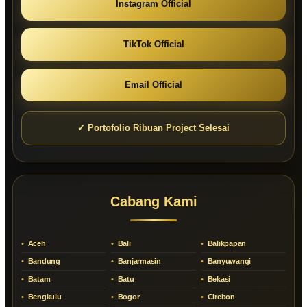
Instagram Official
TikTok Official
Email Official
✓ Portofolio Ribuan Project Selesai
Cabang Kami
Aceh
Bali
Balikpapan
Bandung
Banjarmasin
Banyuwangi
Batam
Batu
Bekasi
Bengkulu
Bogor
Cirebon