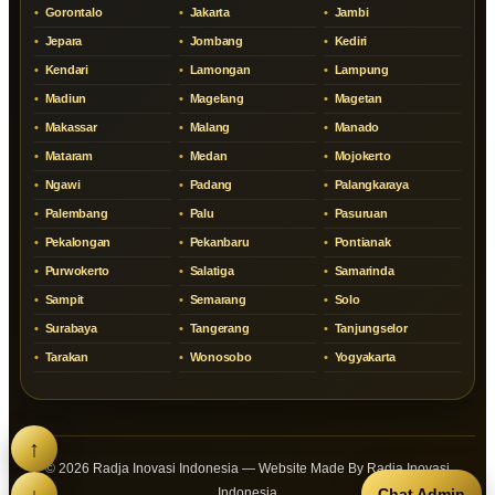
Gorontalo
Jakarta
Jambi
Jepara
Jombang
Kediri
Kendari
Lamongan
Lampung
Madiun
Magelang
Magetan
Makassar
Malang
Manado
Mataram
Medan
Mojokerto
Ngawi
Padang
Palangkaraya
Palembang
Palu
Pasuruan
Pekalongan
Pekanbaru
Pontianak
Purwokerto
Salatiga
Samarinda
Sampit
Semarang
Solo
Surabaya
Tangerang
Tanjungselor
Tarakan
Wonosobo
Yogyakarta
↑
© 2026 Radja Inovasi Indonesia — Website Made By Radja Inovasi
↓
Chat Admin
Indonesia