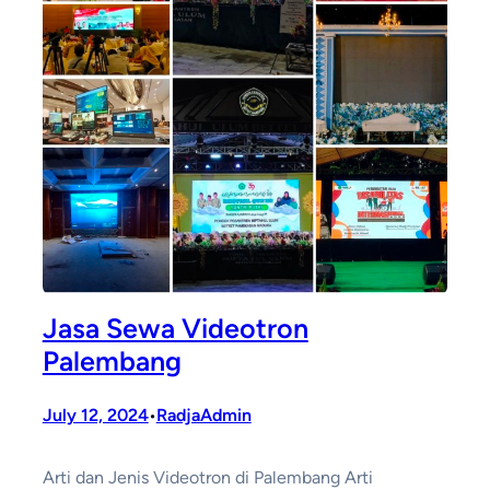
Jasa Sewa Videotron
Palembang
July 12, 2024
RadjaAdmin
•
Arti dan Jenis Videotron di Palembang Arti