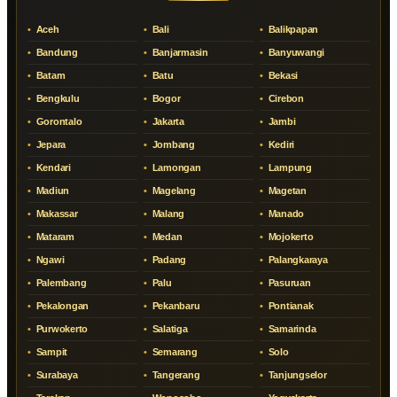
Aceh
Bali
Balikpapan
Bandung
Banjarmasin
Banyuwangi
Batam
Batu
Bekasi
Bengkulu
Bogor
Cirebon
Gorontalo
Jakarta
Jambi
Jepara
Jombang
Kediri
Kendari
Lamongan
Lampung
Madiun
Magelang
Magetan
Makassar
Malang
Manado
Mataram
Medan
Mojokerto
Ngawi
Padang
Palangkaraya
Palembang
Palu
Pasuruan
Pekalongan
Pekanbaru
Pontianak
Purwokerto
Salatiga
Samarinda
Sampit
Semarang
Solo
Surabaya
Tangerang
Tanjungselor