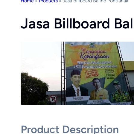
Home
»
Products
»
Jasa Billboard Baliho Pontianak
Jasa Billboard Ba
Product Description