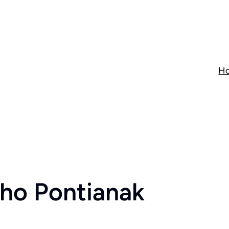
H
liho Pontianak