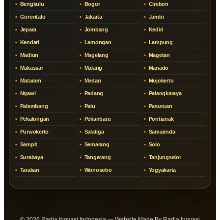
Bengkulu
Bogor
Cirebon
Gorontalo
Jakarta
Jambi
Jepara
Jombang
Kediri
Kendari
Lamongan
Lampung
Madiun
Magelang
Magetan
Makassar
Malang
Manado
Mataram
Medan
Mojokerto
Ngawi
Padang
Palangkaraya
Palembang
Palu
Pasuruan
Pekalongan
Pekanbaru
Pontianak
Purwokerto
Salatiga
Samarinda
Sampit
Semarang
Solo
Surabaya
Tangerang
Tanjungselor
Tarakan
Wonosobo
Yogyakarta
© 2026 Radja Inovasi Indonesia — Website Made By Radja Inovasi