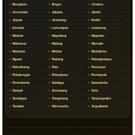
Bengkulu
Bogor
Cirebon
Gorontalo
Jakarta
Jambi
Jepara
Jombang
Kediri
Kendari
Lamongan
Lampung
Madiun
Magelang
Magetan
Makassar
Malang
Manado
Mataram
Medan
Mojokerto
Ngawi
Padang
Palangkaraya
Palembang
Palu
Pasuruan
Pekalongan
Pekanbaru
Pontianak
Purwokerto
Salatiga
Samarinda
Sampit
Semarang
Solo
Surabaya
Tangerang
Tanjungselor
Tarakan
Wonosobo
Yogyakarta