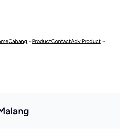
ome
Cabang
Product
Contact
Adv Product
 Malang