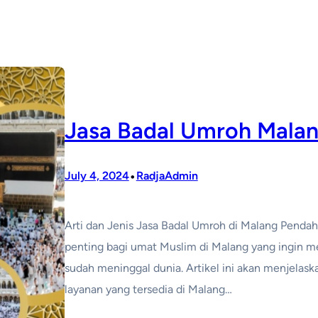
Jasa Badal Umroh Mala
•
July 4, 2024
RadjaAdmin
Arti dan Jenis Jasa Badal Umroh di Malang Penda
penting bagi umat Muslim di Malang yang ingin m
sudah meninggal dunia. Artikel ini akan menjelaskan
layanan yang tersedia di Malang…