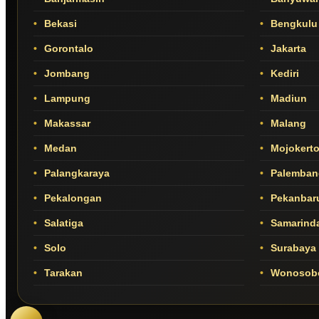
Bekasi
Bengkulu
Gorontalo
Jakarta
Jombang
Kediri
Lampung
Madiun
Makassar
Malang
Medan
Mojokert
Palangkaraya
Palemban
Pekalongan
Pekanbar
Salatiga
Samarind
Solo
Surabaya
Tarakan
Wonosob