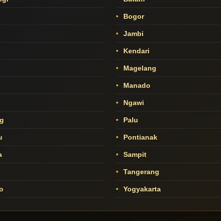
Bogor
Jambi
Kendari
Magelang
Manado
o
Ngawi
g
Palu
u
Pontianak
a
Sampit
Tangerang
o
Yogyakarta