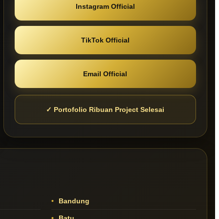
Instagram Official
TikTok Official
Email Official
✓ Portofolio Ribuan Project Selesai
Bandung
Batu