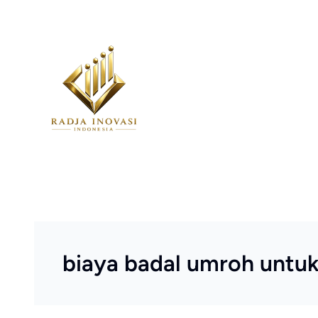
Skip
to
content
biaya badal umroh untu