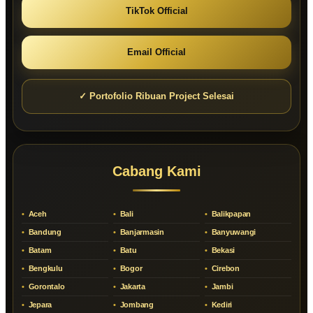
TikTok Official
Email Official
✓ Portofolio Ribuan Project Selesai
Cabang Kami
Aceh
Bali
Balikpapan
Bandung
Banjarmasin
Banyuwangi
Batam
Batu
Bekasi
Bengkulu
Bogor
Cirebon
Gorontalo
Jakarta
Jambi
Jepara
Jombang
Kediri