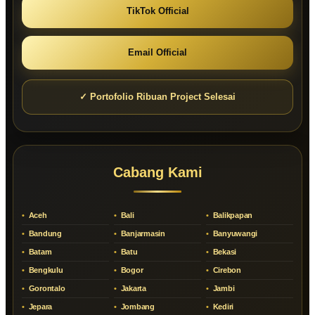
TikTok Official
Email Official
✓ Portofolio Ribuan Project Selesai
Cabang Kami
Aceh
Bali
Balikpapan
Bandung
Banjarmasin
Banyuwangi
Batam
Batu
Bekasi
Bengkulu
Bogor
Cirebon
Gorontalo
Jakarta
Jambi
Jepara
Jombang
Kediri