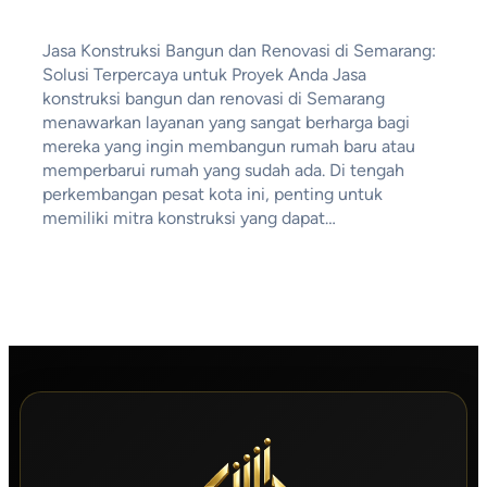
Jasa Konstruksi Bangun dan Renovasi di Semarang:
Solusi Terpercaya untuk Proyek Anda Jasa
konstruksi bangun dan renovasi di Semarang
menawarkan layanan yang sangat berharga bagi
mereka yang ingin membangun rumah baru atau
memperbarui rumah yang sudah ada. Di tengah
perkembangan pesat kota ini, penting untuk
memiliki mitra konstruksi yang dapat…