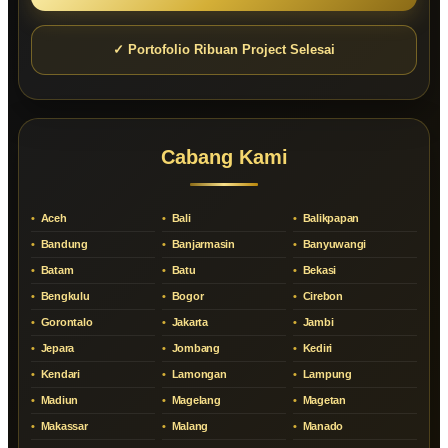
✓ Portofolio Ribuan Project Selesai
Cabang Kami
Aceh
Bali
Balikpapan
Bandung
Banjarmasin
Banyuwangi
Batam
Batu
Bekasi
Bengkulu
Bogor
Cirebon
Gorontalo
Jakarta
Jambi
Jepara
Jombang
Kediri
Kendari
Lamongan
Lampung
Madiun
Magelang
Magetan
Makassar
Malang
Manado