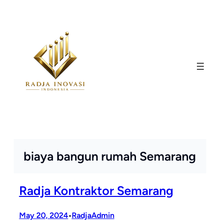
Skip
to
content
biaya bangun rumah Semarang
Radja Kontraktor Semarang
May 20, 2024
RadjaAdmin
•