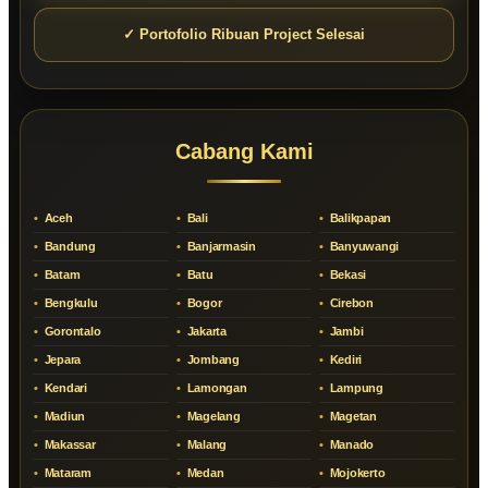
✓ Portofolio Ribuan Project Selesai
Cabang Kami
Aceh
Bali
Balikpapan
Bandung
Banjarmasin
Banyuwangi
Batam
Batu
Bekasi
Bengkulu
Bogor
Cirebon
Gorontalo
Jakarta
Jambi
Jepara
Jombang
Kediri
Kendari
Lamongan
Lampung
Madiun
Magelang
Magetan
Makassar
Malang
Manado
Mataram
Medan
Mojokerto