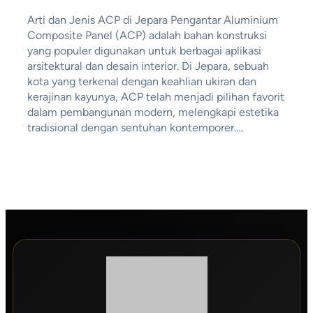
Arti dan Jenis ACP di Jepara Pengantar Aluminium
Composite Panel (ACP) adalah bahan konstruksi
yang populer digunakan untuk berbagai aplikasi
arsitektural dan desain interior. Di Jepara, sebuah
kota yang terkenal dengan keahlian ukiran dan
kerajinan kayunya, ACP telah menjadi pilihan favorit
dalam pembangunan modern, melengkapi estetika
tradisional dengan sentuhan kontemporer.…