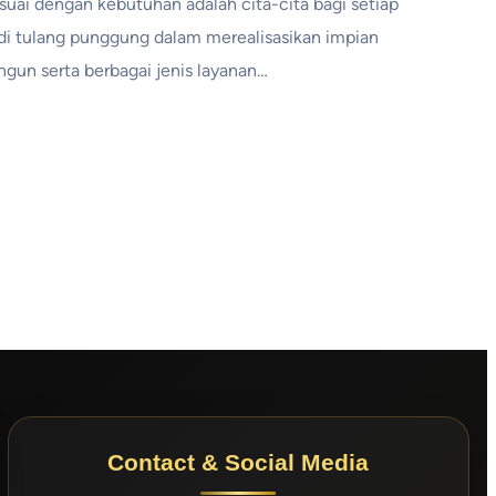
uai dengan kebutuhan adalah cita-cita bagi setiap
adi tulang punggung dalam merealisasikan impian
bangun serta berbagai jenis layanan…
Contact & Social Media