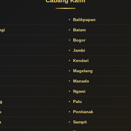
Cabang Kami
Balikpapan
gi
Batam
Bogor
Jambi
Kendari
Magelang
Manado
o
Ngawi
g
Palu
u
Pontianak
a
Sampit