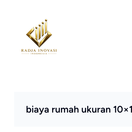
Skip
to
content
biaya rumah ukuran 10×