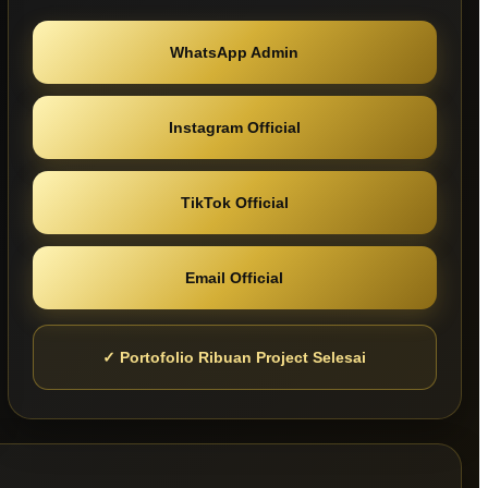
WhatsApp Admin
Instagram Official
TikTok Official
Email Official
✓ Portofolio Ribuan Project Selesai