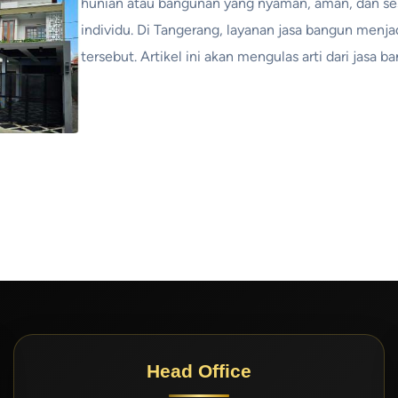
hunian atau bangunan yang nyaman, aman, dan ses
individu. Di Tangerang, layanan jasa bangun menj
tersebut. Artikel ini akan mengulas arti dari jasa 
Head Office