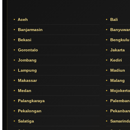
Aceh
Bali
Banjarmasin
Banyuwan
Bekasi
Bengkulu
Gorontalo
Jakarta
Jombang
Kediri
Lampung
Madiun
Makassar
Malang
Medan
Mojokert
Palangkaraya
Palemban
Pekalongan
Pekanbar
Salatiga
Samarind