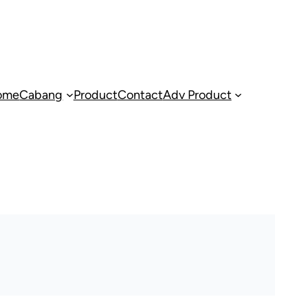
ome
Cabang
Product
Contact
Adv Product