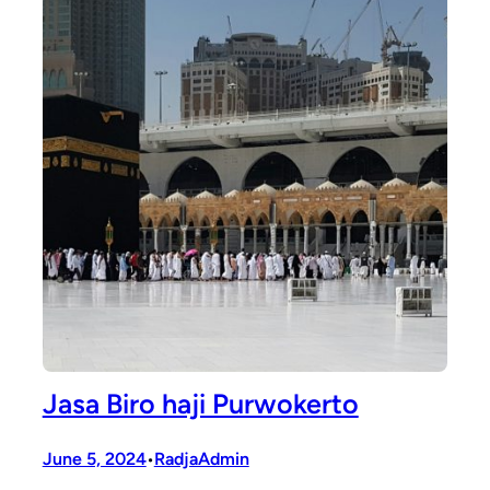
Jasa Biro haji Purwokerto
June 5, 2024
RadjaAdmin
•