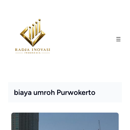
Skip
to
content
biaya umroh Purwokerto