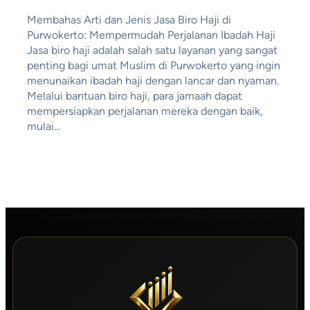
Membahas Arti dan Jenis Jasa Biro Haji di
Purwokerto: Mempermudah Perjalanan Ibadah Haji
Jasa biro haji adalah salah satu layanan yang sangat
penting bagi umat Muslim di Purwokerto yang ingin
menunaikan ibadah haji dengan lancar dan nyaman.
Melalui bantuan biro haji, para jamaah dapat
mempersiapkan perjalanan mereka dengan baik,
mulai…