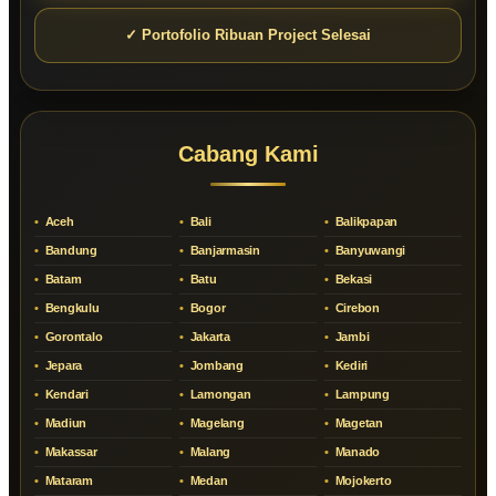
✓ Portofolio Ribuan Project Selesai
Cabang Kami
Aceh
Bali
Balikpapan
Bandung
Banjarmasin
Banyuwangi
Batam
Batu
Bekasi
Bengkulu
Bogor
Cirebon
Gorontalo
Jakarta
Jambi
Jepara
Jombang
Kediri
Kendari
Lamongan
Lampung
Madiun
Magelang
Magetan
Makassar
Malang
Manado
Mataram
Medan
Mojokerto