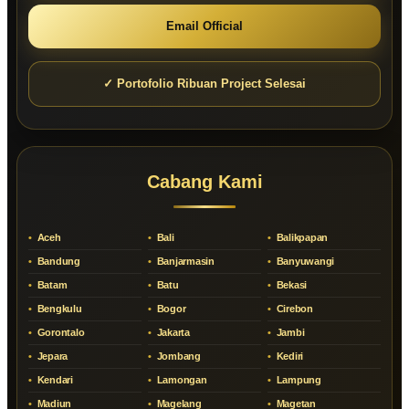
Email Official
✓ Portofolio Ribuan Project Selesai
Cabang Kami
Aceh
Bali
Balikpapan
Bandung
Banjarmasin
Banyuwangi
Batam
Batu
Bekasi
Bengkulu
Bogor
Cirebon
Gorontalo
Jakarta
Jambi
Jepara
Jombang
Kediri
Kendari
Lamongan
Lampung
Madiun
Magelang
Magetan