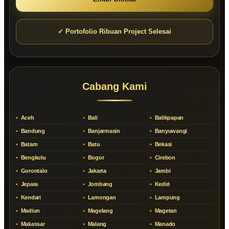
✓ Portofolio Ribuan Project Selesai
Cabang Kami
Aceh
Bali
Balikpapan
Bandung
Banjarmasin
Banyuwangi
Batam
Batu
Bekasi
Bengkulu
Bogor
Cirebon
Gorontalo
Jakarta
Jambi
Jepara
Jombang
Kediri
Kendari
Lamongan
Lampung
Madiun
Magelang
Magetan
Makassar
Malang
Manado