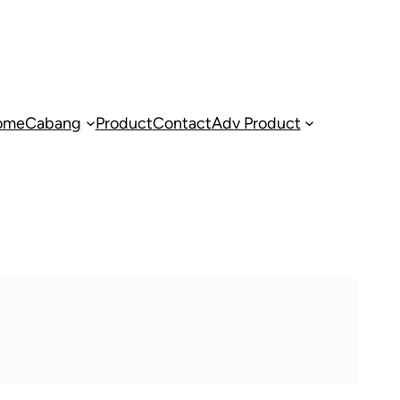
ome
Cabang
Product
Contact
Adv Product