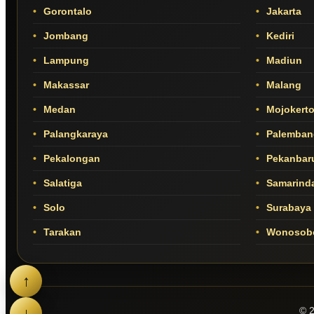
Gorontalo
Jakarta
Jombang
Kediri
Lampung
Madiun
Makassar
Malang
Medan
Mojokert
Palangkaraya
Palemban
Pekalongan
Pekanbar
Salatiga
Samarind
Solo
Surabaya
Tarakan
Wonosob
↑
↓
© 2