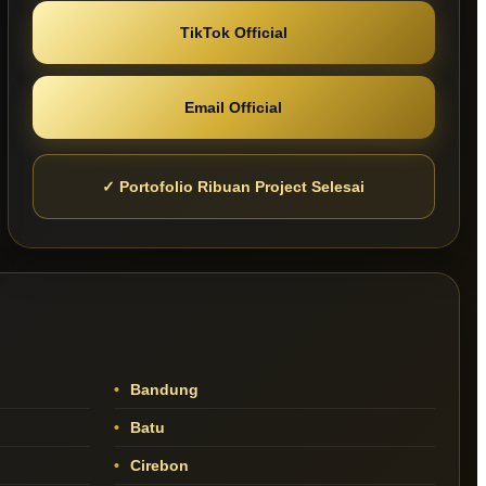
TikTok Official
Email Official
✓ Portofolio Ribuan Project Selesai
Bandung
Batu
Cirebon