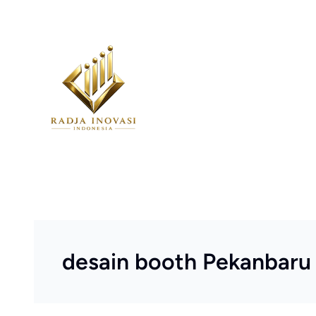
Skip
to
content
desain booth Pekanbaru