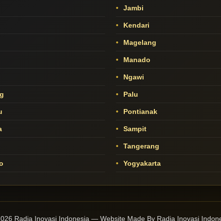
Jambi
Kendari
Magelang
Manado
o
Ngawi
g
Palu
u
Pontianak
a
Sampit
Tangerang
o
Yogyakarta
026 Radja Inovasi Indonesia — Website Made By Radja Inovasi Indon