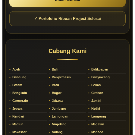
✓ Portofolio Ribuan Project Selesai
Cabang Kami
Aceh
Bali
Balikpapan
Bandung
Banjarmasin
Banyuwangi
Batam
Batu
Bekasi
Bengkulu
Bogor
Cirebon
Gorontalo
Jakarta
Jambi
Jepara
Jombang
Kediri
Kendari
Lamongan
Lampung
Madiun
Magelang
Magetan
Makassar
Malang
Manado