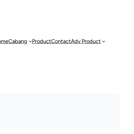
ome
Cabang
Product
Contact
Adv Product