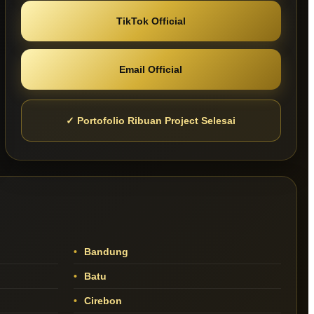
TikTok Official
Email Official
✓ Portofolio Ribuan Project Selesai
Bandung
Batu
Cirebon