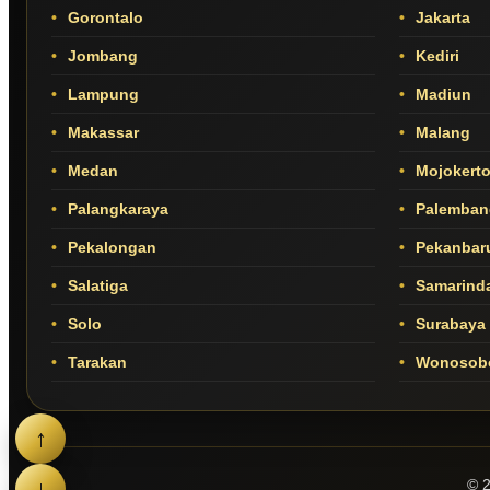
Gorontalo
Jakarta
Jombang
Kediri
Lampung
Madiun
Makassar
Malang
Medan
Mojokert
Palangkaraya
Palemban
Pekalongan
Pekanbar
Salatiga
Samarind
Solo
Surabaya
Tarakan
Wonosob
↑
↓
© 2