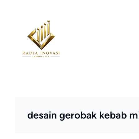
Skip
to
content
desain gerobak kebab m