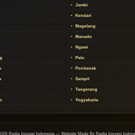
Jambi
Kendari
Magelang
Manado
o
Ngawi
g
Palu
u
Pontianak
a
Sampit
Tangerang
o
Yogyakarta
026 Radja Inovasi Indonesia — Website Made By Radja Inovasi Indon