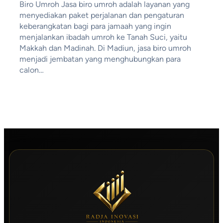
Biro Umroh Jasa biro umroh adalah layanan yang
menyediakan paket perjalanan dan pengaturan
keberangkatan bagi para jamaah yang ingin
menjalankan ibadah umroh ke Tanah Suci, yaitu
Makkah dan Madinah. Di Madiun, jasa biro umroh
menjadi jembatan yang menghubungkan para
calon…