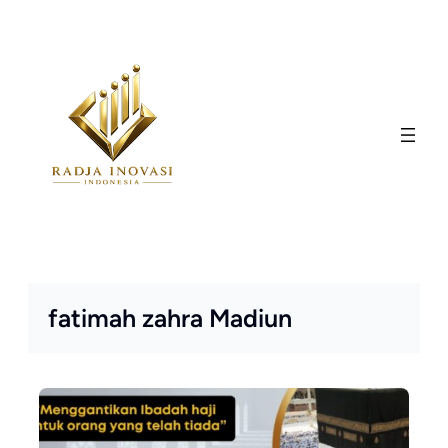
Skip
to
content
fatimah zahra Madiun