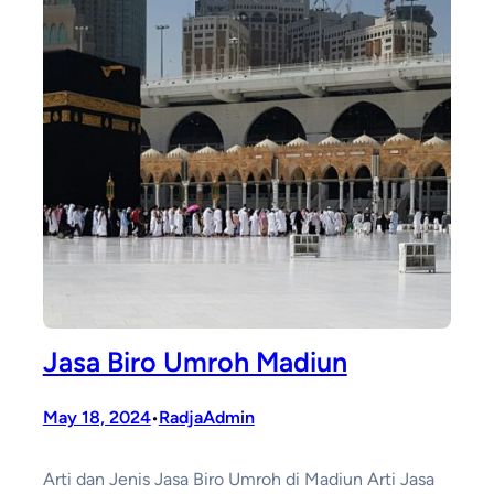
Jasa Biro Umroh Madiun
May 18, 2024
RadjaAdmin
•
Arti dan Jenis Jasa Biro Umroh di Madiun Arti Jasa