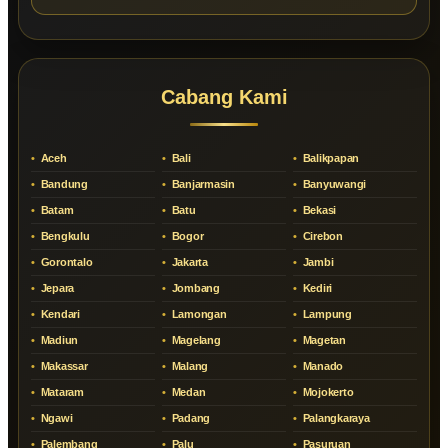
Cabang Kami
Aceh
Bali
Balikpapan
Bandung
Banjarmasin
Banyuwangi
Batam
Batu
Bekasi
Bengkulu
Bogor
Cirebon
Gorontalo
Jakarta
Jambi
Jepara
Jombang
Kediri
Kendari
Lamongan
Lampung
Madiun
Magelang
Magetan
Makassar
Malang
Manado
Mataram
Medan
Mojokerto
Ngawi
Padang
Palangkaraya
Palembang
Palu
Pasuruan