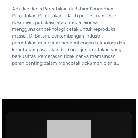
Arti dan Jenis Percetakan di Batam Pengertian
Percetakan Percetakan adalah proses mencetak
dokumen, publikasi, atau media lainnya
menggunakan teknologi cetak untuk reproduksi
massal. Di Batam, perkembangan industri
percetakan mengikuti perkembangan teknologi dan
kebutuhan pasar akan berbagai jenis cetakan yang
berkualitas. Percetakan tidak hanya memainkan
peran penting dalam mencetak dokumen bisnis…