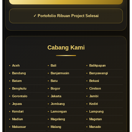
✓ Portofolio Ribuan Project Selesai
Cabang Kami
Aceh
Bali
Balikpapan
Bandung
Banjarmasin
Banyuwangi
Batam
Batu
Bekasi
Bengkulu
Bogor
Cirebon
Gorontalo
Jakarta
Jambi
Jepara
Jombang
Kediri
Kendari
Lamongan
Lampung
Madiun
Magelang
Magetan
Makassar
Malang
Manado