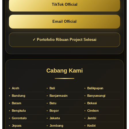
TikTok Official
Email Official
✓ Portofolio Ribuan Project Selesai
Cabang Kami
Aceh
Bali
Balikpapan
Bandung
Banjarmasin
Banyuwangi
Batam
Batu
Bekasi
Bengkulu
Bogor
Cirebon
Gorontalo
Jakarta
Jambi
Jepara
Jombang
Kediri