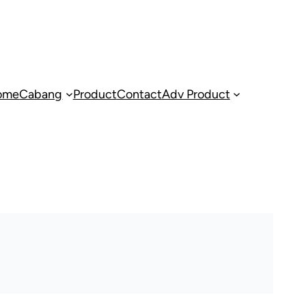
ome
Cabang
Product
Contact
Adv Product