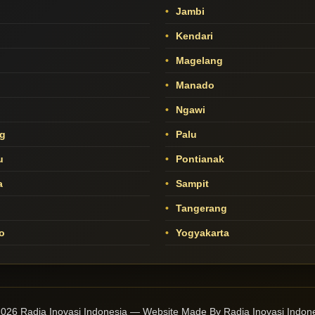
Jambi
Kendari
Magelang
Manado
o
Ngawi
g
Palu
u
Pontianak
a
Sampit
Tangerang
o
Yogyakarta
026 Radja Inovasi Indonesia — Website Made By Radja Inovasi Indon