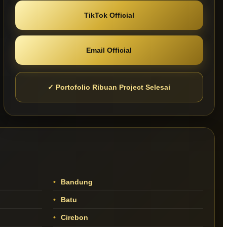
TikTok Official
Email Official
✓ Portofolio Ribuan Project Selesai
Bandung
Batu
Cirebon