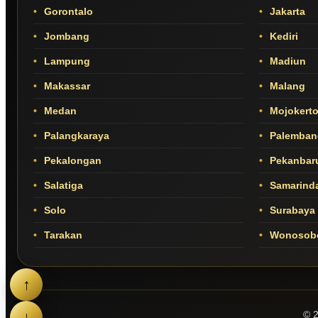
Gorontalo
Jakarta
Jombang
Kediri
Lampung
Madiun
Makassar
Malang
Medan
Mojokert
Palangkaraya
Palemban
Pekalongan
Pekanbar
Salatiga
Samarind
Solo
Surabaya
Tarakan
Wonosob
↑
↓
© 2