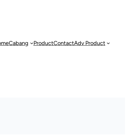
ome
Cabang
Product
Contact
Adv Product