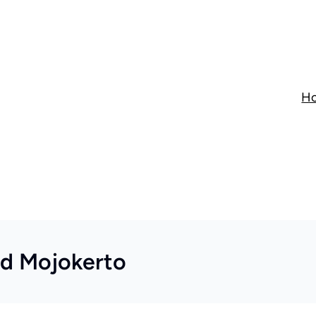
H
rd Mojokerto