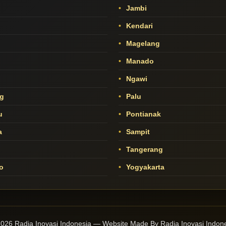
Jambi
Kendari
Magelang
Manado
o
Ngawi
g
Palu
u
Pontianak
a
Sampit
Tangerang
o
Yogyakarta
026 Radja Inovasi Indonesia — Website Made By Radja Inovasi Indon