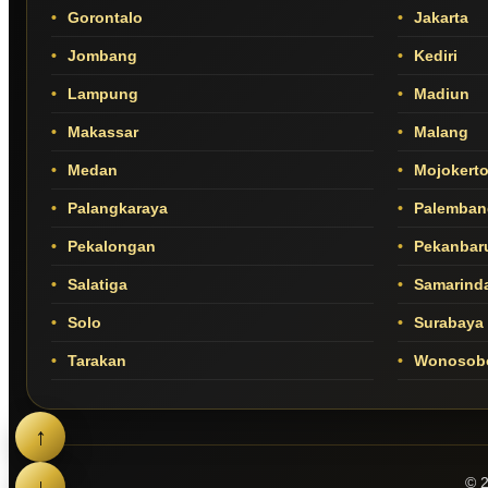
Gorontalo
Jakarta
Jombang
Kediri
Lampung
Madiun
Makassar
Malang
Medan
Mojokert
Palangkaraya
Palemban
Pekalongan
Pekanbar
Salatiga
Samarind
Solo
Surabaya
Tarakan
Wonosob
↑
↓
© 2