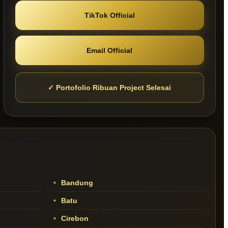
TikTok Official
Email Official
✓ Portofolio Ribuan Project Selesai
Bandung
Batu
Cirebon