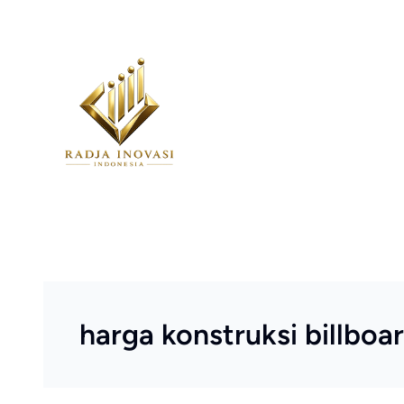
Skip
to
content
harga konstruksi billboa