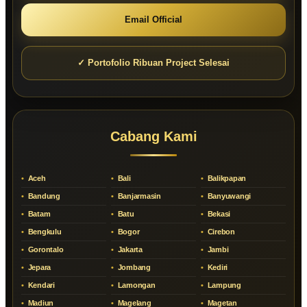
Email Official
✓ Portofolio Ribuan Project Selesai
Cabang Kami
Aceh
Bali
Balikpapan
Bandung
Banjarmasin
Banyuwangi
Batam
Batu
Bekasi
Bengkulu
Bogor
Cirebon
Gorontalo
Jakarta
Jambi
Jepara
Jombang
Kediri
Kendari
Lamongan
Lampung
Madiun
Magelang
Magetan