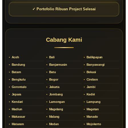
✓ Portofolio Ribuan Project Selesai
Cabang Kami
Aceh
Bali
Balikpapan
Bandung
Banjarmasin
Banyuwangi
Batam
Batu
Bekasi
Bengkulu
Bogor
Cirebon
Gorontalo
Jakarta
Jambi
Jepara
Jombang
Kediri
Kendari
Lamongan
Lampung
Madiun
Magelang
Magetan
Makassar
Malang
Manado
Mataram
Medan
Mojokerto