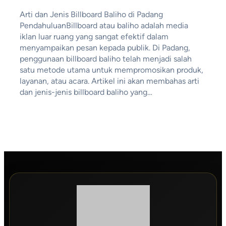
Arti dan Jenis Billboard Baliho di Padang
PendahuluanBillboard atau baliho adalah media
iklan luar ruang yang sangat efektif dalam
menyampaikan pesan kepada publik. Di Padang,
penggunaan billboard baliho telah menjadi salah
satu metode utama untuk mempromosikan produk,
layanan, atau acara. Artikel ini akan membahas arti
dan jenis-jenis billboard baliho yang…