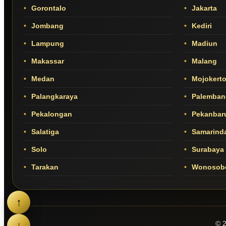
Gorontalo
Jakarta
Jombang
Kediri
Lampung
Madiun
Makassar
Malang
Medan
Mojokert
Palangkaraya
Palemban
Pekalongan
Pekanbar
Salatiga
Samarind
Solo
Surabaya
Tarakan
Wonosob
↑
↓
© 2