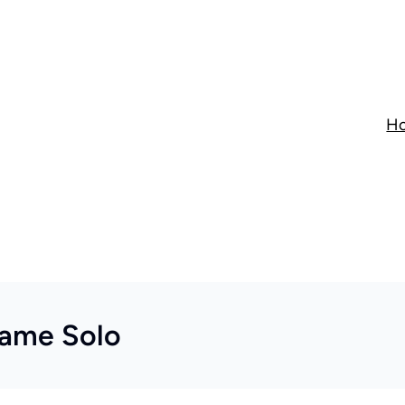
H
lame Solo