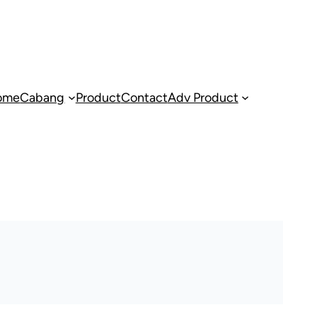
ome
Cabang
Product
Contact
Adv Product