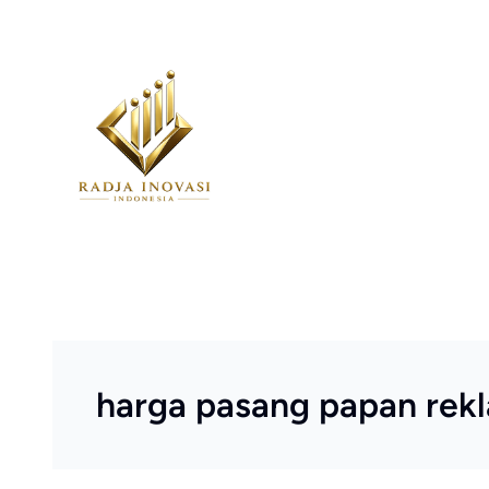
Skip
to
content
harga pasang papan rek