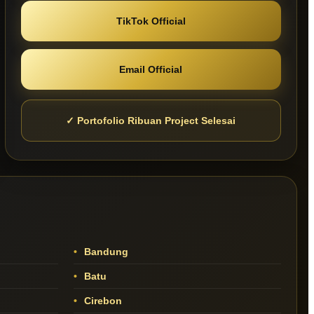
TikTok Official
Email Official
✓ Portofolio Ribuan Project Selesai
Bandung
Batu
Cirebon