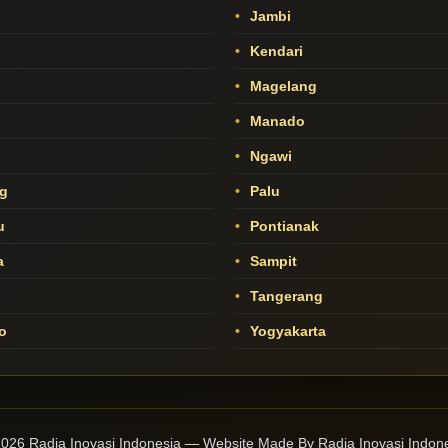
Jambi
Kendari
Magelang
Manado
o
Ngawi
g
Palu
u
Pontianak
a
Sampit
Tangerang
o
Yogyakarta
026 Radja Inovasi Indonesia — Website Made By Radja Inovasi Indon