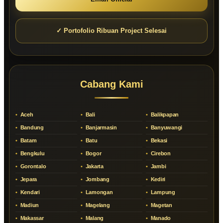
✓ Portofolio Ribuan Project Selesai
Cabang Kami
Aceh
Bali
Balikpapan
Bandung
Banjarmasin
Banyuwangi
Batam
Batu
Bekasi
Bengkulu
Bogor
Cirebon
Gorontalo
Jakarta
Jambi
Jepara
Jombang
Kediri
Kendari
Lamongan
Lampung
Madiun
Magelang
Magetan
Makassar
Malang
Manado