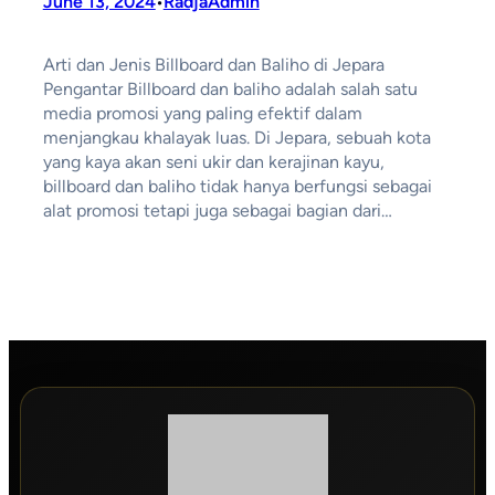
June 13, 2024
RadjaAdmin
•
Arti dan Jenis Billboard dan Baliho di Jepara
Pengantar Billboard dan baliho adalah salah satu
media promosi yang paling efektif dalam
menjangkau khalayak luas. Di Jepara, sebuah kota
yang kaya akan seni ukir dan kerajinan kayu,
billboard dan baliho tidak hanya berfungsi sebagai
alat promosi tetapi juga sebagai bagian dari…