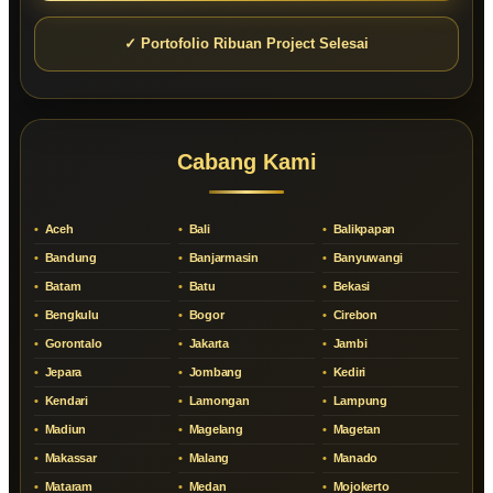
✓ Portofolio Ribuan Project Selesai
Cabang Kami
Aceh
Bali
Balikpapan
Bandung
Banjarmasin
Banyuwangi
Batam
Batu
Bekasi
Bengkulu
Bogor
Cirebon
Gorontalo
Jakarta
Jambi
Jepara
Jombang
Kediri
Kendari
Lamongan
Lampung
Madiun
Magelang
Magetan
Makassar
Malang
Manado
Mataram
Medan
Mojokerto