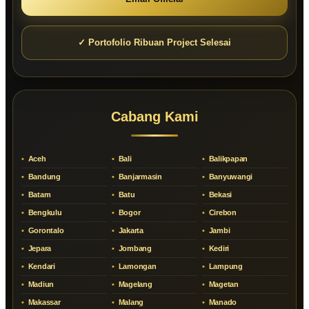
✓ Portofolio Ribuan Project Selesai
Cabang Kami
Aceh
Bali
Balikpapan
Bandung
Banjarmasin
Banyuwangi
Batam
Batu
Bekasi
Bengkulu
Bogor
Cirebon
Gorontalo
Jakarta
Jambi
Jepara
Jombang
Kediri
Kendari
Lamongan
Lampung
Madiun
Magelang
Magetan
Makassar
Malang
Manado