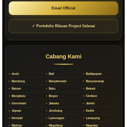
Email Official
✓ Portofolio Ribuan Project Selesai
Cabang Kami
Aceh
Bali
Balikpapan
Bandung
Banjarmasin
Banyuwangi
Batam
Batu
Bekasi
Bengkulu
Bogor
Cirebon
Gorontalo
Jakarta
Jambi
Jepara
Jombang
Kediri
Kendari
Lamongan
Lampung
Madiun
Magelang
Magetan