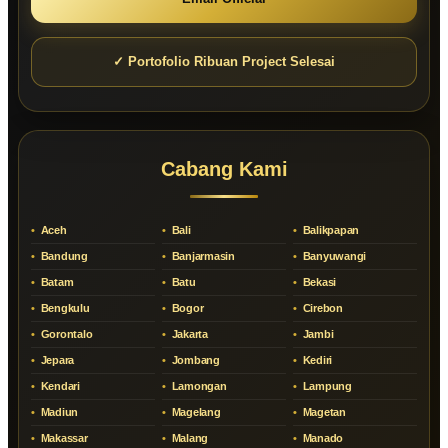
✓ Portofolio Ribuan Project Selesai
Cabang Kami
Aceh
Bali
Balikpapan
Bandung
Banjarmasin
Banyuwangi
Batam
Batu
Bekasi
Bengkulu
Bogor
Cirebon
Gorontalo
Jakarta
Jambi
Jepara
Jombang
Kediri
Kendari
Lamongan
Lampung
Madiun
Magelang
Magetan
Makassar
Malang
Manado