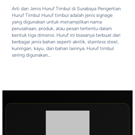
Arti dan Jenis Huruf Timbul di Surabaya Pengertian
Huruf Timbul Huruf timbul adalah jenis signage
yang digunakan untuk menampilkan nama
perusahaan, produk, atau pesan tertentu dalam
bentuk tiga dimensi. Huruf ini biasanya terbuat dari
berbagai jenis bahan seperti akrilik, stainless steel,
kuningan, kayu, dan bahan lainnya. Huruf timbul
sering digunakan…