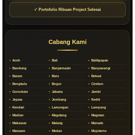
✓ Portofolio Ribuan Project Selesai
Cabang Kami
Aceh
Bali
Balikpapan
Bandung
Banjarmasin
Banyuwangi
Batam
Batu
Bekasi
Bengkulu
Bogor
Cirebon
Gorontalo
Jakarta
Jambi
Jepara
Jombang
Kediri
Kendari
Lamongan
Lampung
Madiun
Magelang
Magetan
Makassar
Malang
Manado
Mataram
Medan
Mojokerto