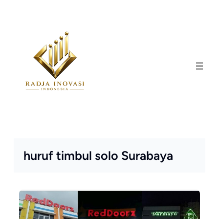
Skip
to
content
huruf timbul solo Surabaya