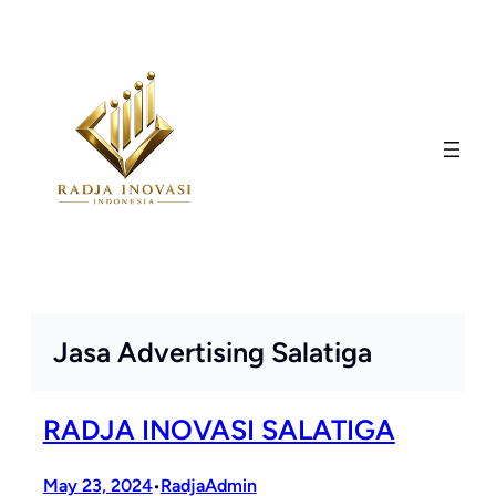
Skip
to
content
Jasa Advertising Salatiga
RADJA INOVASI SALATIGA
May 23, 2024
RadjaAdmin
•