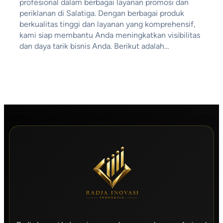
profesional dalam berbagai layanan promosi dan
periklanan di Salatiga. Dengan berbagai produk
berkualitas tinggi dan layanan yang komprehensif,
kami siap membantu Anda meningkatkan visibilitas
dan daya tarik bisnis Anda. Berikut adalah…