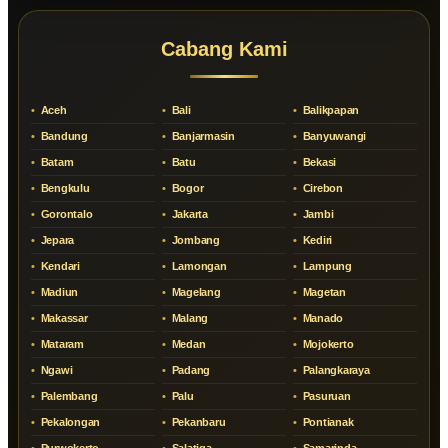
Cabang Kami
Aceh
Bali
Balikpapan
Bandung
Banjarmasin
Banyuwangi
Batam
Batu
Bekasi
Bengkulu
Bogor
Cirebon
Gorontalo
Jakarta
Jambi
Jepara
Jombang
Kediri
Kendari
Lamongan
Lampung
Madiun
Magelang
Magetan
Makassar
Malang
Manado
Mataram
Medan
Mojokerto
Ngawi
Padang
Palangkaraya
Palembang
Palu
Pasuruan
Pekalongan
Pekanbaru
Pontianak