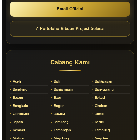
Email Official
✓ Portofolio Ribuan Project Selesai
Cabang Kami
Aceh
Bali
Balikpapan
Bandung
Banjarmasin
Banyuwangi
Batam
Batu
Bekasi
Bengkulu
Bogor
Cirebon
Gorontalo
Jakarta
Jambi
Jepara
Jombang
Kediri
Kendari
Lamongan
Lampung
Madiun
Magelang
Magetan