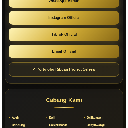
WhatsApp Admin
Instagram Official
TikTok Official
Email Official
✓ Portofolio Ribuan Project Selesai
Cabang Kami
Aceh
Bali
Balikpapan
Bandung
Banjarmasin
Banyuwangi