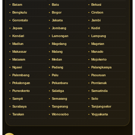
Batam
Batu
Bekasi
Bengkulu
Bogor
Cirebon
Gorontalo
Jakarta
Jambi
Jepara
Jombang
Kediri
Kendari
Lamongan
Lampung
Madiun
Magelang
Magetan
Makassar
Malang
Manado
Mataram
Medan
Mojokerto
Ngawi
Padang
Palangkaraya
Palembang
Palu
Pasuruan
Pekalongan
Pekanbaru
Pontianak
Purwokerto
Salatiga
Samarinda
Sampit
Semarang
Solo
Surabaya
Tangerang
Tanjungselor
Tarakan
Wonosobo
Yogyakarta