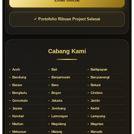
Email Official
✓ Portofolio Ribuan Project Selesai
Cabang Kami
Aceh
Bali
Balikpapan
Bandung
Banjarmasin
Banyuwangi
Batam
Batu
Bekasi
Bengkulu
Bogor
Cirebon
Gorontalo
Jakarta
Jambi
Jepara
Jombang
Kediri
Kendari
Lamongan
Lampung
Madiun
Magelang
Magetan
Makassar
Malang
Manado