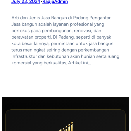
July 23, 2024
RadjaAdmin
•
Arti dan Jenis Jasa Bangun di Padang Pengantar
Jasa bangun adalah layanan profesional yang
berfokus pada pembangunan, renovasi, dan
perawatan properti. Di Padang, seperti di banyak
kota besar lainnya, permintaan untuk jasa bangun
terus meningkat seiring dengan perkembangan
infrastruktur dan kebutuhan akan hunian serta ruang
komersial yang berkualitas. Artikel ini…