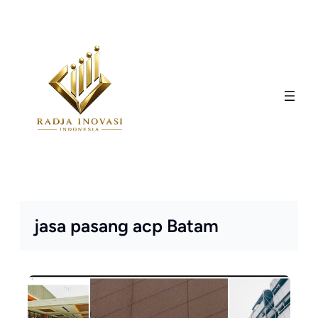
Skip
to
content
jasa pasang acp Batam