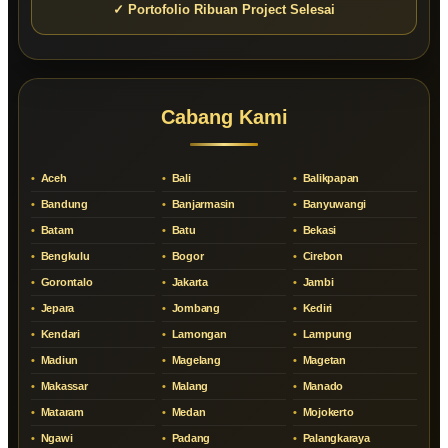
✓ Portofolio Ribuan Project Selesai
Cabang Kami
Aceh
Bali
Balikpapan
Bandung
Banjarmasin
Banyuwangi
Batam
Batu
Bekasi
Bengkulu
Bogor
Cirebon
Gorontalo
Jakarta
Jambi
Jepara
Jombang
Kediri
Kendari
Lamongan
Lampung
Madiun
Magelang
Magetan
Makassar
Malang
Manado
Mataram
Medan
Mojokerto
Ngawi
Padang
Palangkaraya