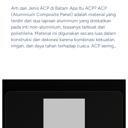
Arti dan Jenis ACP di Batam Apa Itu ACP? ACP
(Aluminium Composite Panel) adalah material yang
terdiri dari dua lapisan aluminium yang direkatkan
pada inti non-aluminium, biasanya terbuat dari
polietilena. Material ini digunakan secara luas dalam
konstruksi dan dekorasi karena kombinasi kekuatan,
ringan, dan daya tahan terhadap cuaca. ACP sering…