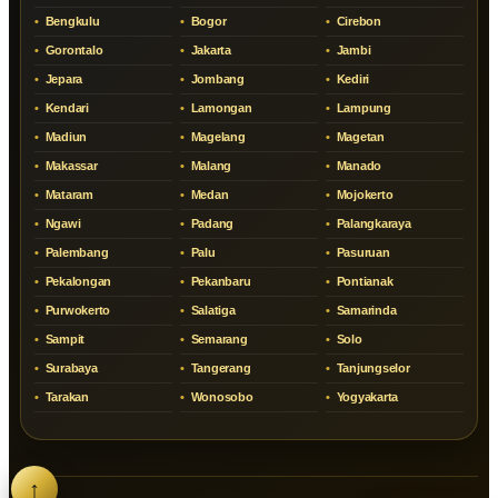
Bengkulu
Bogor
Cirebon
Gorontalo
Jakarta
Jambi
Jepara
Jombang
Kediri
Kendari
Lamongan
Lampung
Madiun
Magelang
Magetan
Makassar
Malang
Manado
Mataram
Medan
Mojokerto
Ngawi
Padang
Palangkaraya
Palembang
Palu
Pasuruan
Pekalongan
Pekanbaru
Pontianak
Purwokerto
Salatiga
Samarinda
Sampit
Semarang
Solo
Surabaya
Tangerang
Tanjungselor
Tarakan
Wonosobo
Yogyakarta
↑