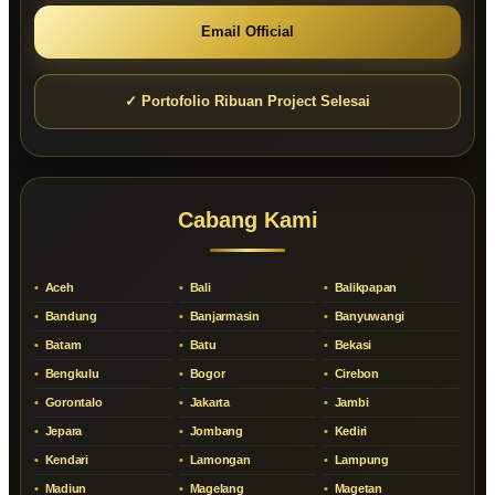
Email Official
✓ Portofolio Ribuan Project Selesai
Cabang Kami
Aceh
Bali
Balikpapan
Bandung
Banjarmasin
Banyuwangi
Batam
Batu
Bekasi
Bengkulu
Bogor
Cirebon
Gorontalo
Jakarta
Jambi
Jepara
Jombang
Kediri
Kendari
Lamongan
Lampung
Madiun
Magelang
Magetan