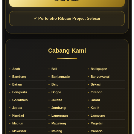
✓ Portofolio Ribuan Project Selesai
Cabang Kami
Aceh
Bali
Balikpapan
Bandung
Banjarmasin
Banyuwangi
Batam
Batu
Bekasi
Bengkulu
Bogor
Cirebon
Gorontalo
Jakarta
Jambi
Jepara
Jombang
Kediri
Kendari
Lamongan
Lampung
Madiun
Magelang
Magetan
Makassar
Malang
Manado