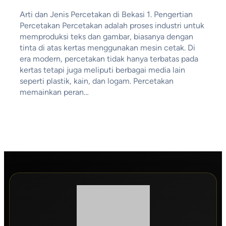
Arti dan Jenis Percetakan di Bekasi 1. Pengertian
Percetakan Percetakan adalah proses industri untuk
memproduksi teks dan gambar, biasanya dengan
tinta di atas kertas menggunakan mesin cetak. Di
era modern, percetakan tidak hanya terbatas pada
kertas tetapi juga meliputi berbagai media lain
seperti plastik, kain, dan logam. Percetakan
memainkan peran…