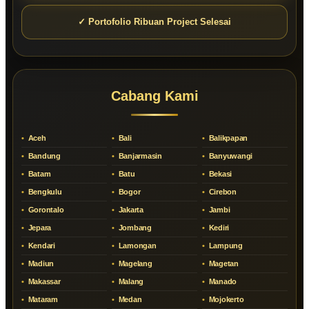
✓ Portofolio Ribuan Project Selesai
Cabang Kami
Aceh
Bali
Balikpapan
Bandung
Banjarmasin
Banyuwangi
Batam
Batu
Bekasi
Bengkulu
Bogor
Cirebon
Gorontalo
Jakarta
Jambi
Jepara
Jombang
Kediri
Kendari
Lamongan
Lampung
Madiun
Magelang
Magetan
Makassar
Malang
Manado
Mataram
Medan
Mojokerto