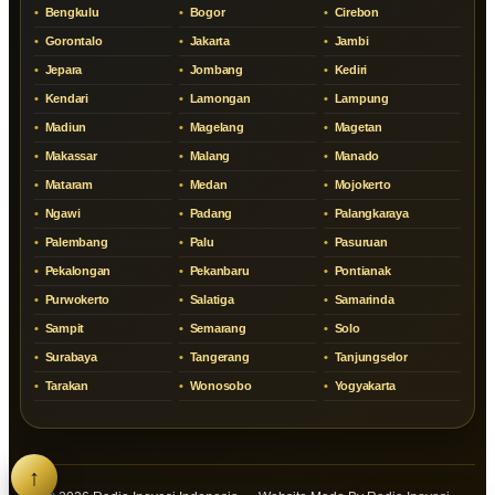
Bengkulu
Bogor
Cirebon
Gorontalo
Jakarta
Jambi
Jepara
Jombang
Kediri
Kendari
Lamongan
Lampung
Madiun
Magelang
Magetan
Makassar
Malang
Manado
Mataram
Medan
Mojokerto
Ngawi
Padang
Palangkaraya
Palembang
Palu
Pasuruan
Pekalongan
Pekanbaru
Pontianak
Purwokerto
Salatiga
Samarinda
Sampit
Semarang
Solo
Surabaya
Tangerang
Tanjungselor
Tarakan
Wonosobo
Yogyakarta
↑